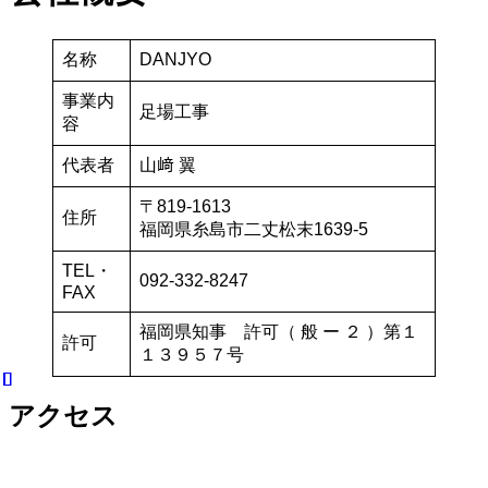
名称
DANJYO
事業内
足場工事
容
代表者
山﨑 翼
〒819-1613
住所
福岡県糸島市二丈松末1639-5
TEL・
092-332-8247
FAX
福岡県知事 許可（ 般 ー ２ ）第１
許可
１３９５７号
アクセス